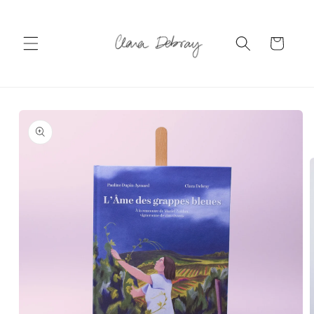
et passer
au
contenu
Panier
Passer aux
informations
produits